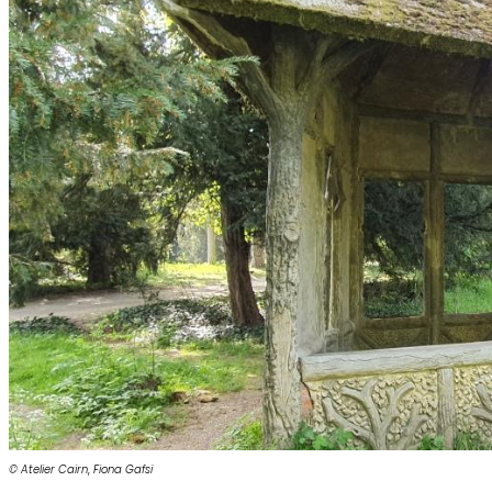
© Atelier Cairn
,
Fiona Gafsi