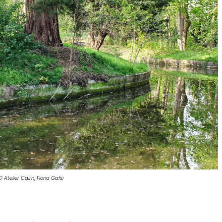
© Atelier Cairn
,
Fiona Gafsi