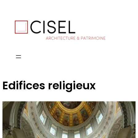
Edifices religieux