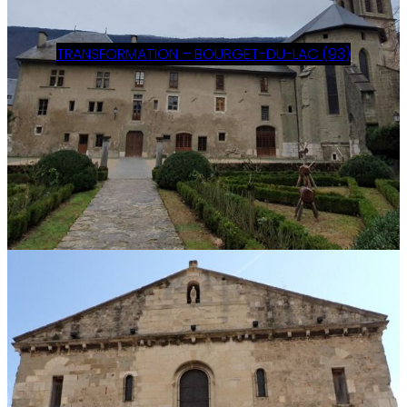
TRANSFORMATION – BOURGET-DU-LAC (93)