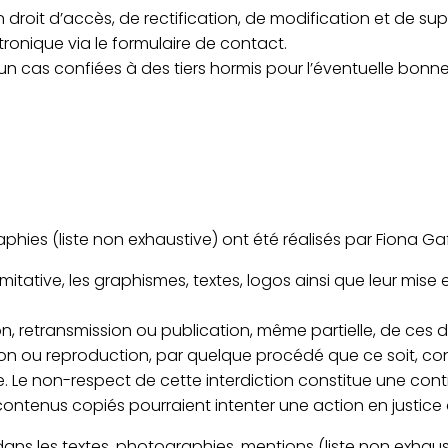
’un droit d’accès, de rectification, de modification et de
tronique via le formulaire de contact.
cun cas confiées à des tiers hormis pour l’éventuelle bo
hies (liste non exhaustive) ont été réalisés par Fiona Gafs
mitative, les graphismes, textes, logos ainsi que leur mise 
n, retransmission ou publication, même partielle, de ces d
tion ou reproduction, par quelque procédé que ce soit, co
le. Le non-respect de cette interdiction constitue une con
 contenus copiés pourraient intenter une action en justice
 dans les textes, photographies, mentions (liste non exhaus