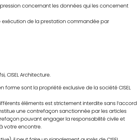
 suppression concernant les données qui les concernent
nne exécution de la prestation commandée par
i, CISEL Architecture.
en forme sont la propriété exclusive de la société CISEL
ifférents éléments est strictement interdite sans l’accord
nstitue une contrefaçon sanctionnée par les articles
trefaçon pouvant engager la responsabilité civile et
 à votre encontre.
tive), il peut faire un signalement auprès de CISEL