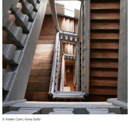
© Atelier Cairn
,
Fiona Gafsi